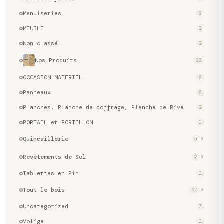
Menuiseries
9
MEUBLE
2
Non classé
2
Nos Produits
23
OCCASION MATERIEL
6
Panneaux
6
Planches, Planche de coffrage, Planche de Rive
2
PORTAIL et PORTILLON
1
Quincaillerie
5
Revêtements de Sol
2
Tablettes en Pin
2
Tout le bois
67
Uncategorized
7
Volige
2