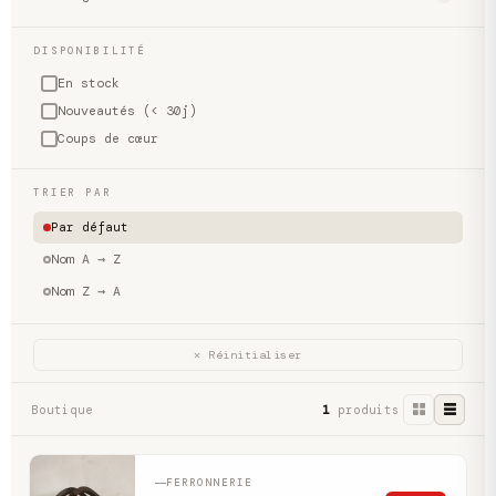
DISPONIBILITÉ
En stock
Nouveautés (< 30j)
Coups de cœur
TRIER PAR
Par défaut
Nom A → Z
Nom Z → A
✕ Réinitialiser
Boutique
1
produits
FERRONNERIE