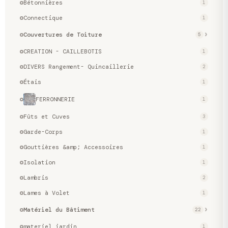
Bétonnières
1
Connectique
1
Couvertures de Toiture
5
CREATION - CAILLEBOTIS
1
DIVERS Rangement- Quincaillerie
2
Étais
1
FERRONNERIE
1
Fûts et Cuves
3
Garde-Corps
1
Gouttières &amp; Accessoires
1
Isolation
1
Lambris
2
Lames à Volet
1
Matériel du Bâtiment
22
materiel jardin
1