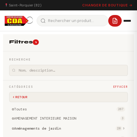
CHANGER DE BOUTIQUE →
Saint-Porquier (82)
Filtres
1
RECHERCHE
EFFACER
CATÉGORIES
RETOUR
Toutes
267
AMENAGEMENT INTERIEURE MAISON
3
Aménagements de jardin
28